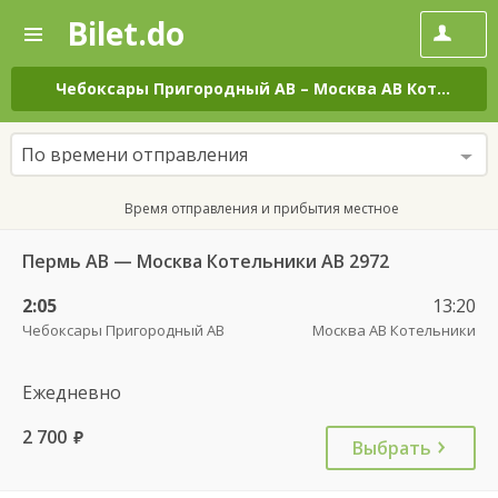
Bilet.do
—
Bilet.do
Поиск
и
покупка
Чебоксары Пригородный АВ
–
Москва АВ Котельники
билетов
на
автобус
По времени отправления
онлайн
Время отправления и прибытия местное
Пермь АВ — Москва Котельники АВ 2972
2:05
13:20
Чебоксары Пригородный АВ
Москва АВ Котельники
Ежедневно
2 700
руб.
Выбрать