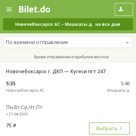
Bilet.do
—
Bilet.do
Поиск
и
покупка
Новочебоксарск АС
–
Мошкасы д.
на все дни
билетов
на
автобус
По времени отправления
онлайн
Время отправления и прибытия местное
Новочебоксарск г. ДКП — Кугеси пгт 247
5:35
5:46
Новочебоксарск АС
Мошкасы д.
Пн,Вт,Ср,Чт,Пт
с 21.04.2026
75
руб.
Выбрать