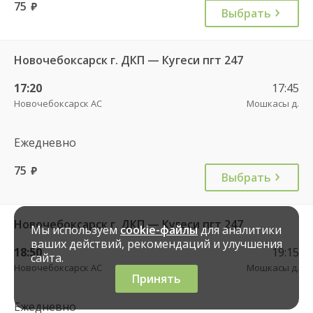
75
руб.
Выбрать
Новочебоксарск г. ДКП — Кугеси пгт 247
17:20
17:45
Новочебоксарск АС
Мошкасы д.
Ежедневно
75
руб.
Выбрать
Новочебоксарск г. ДКП — Кугеси пгт 247
Мы используем
cookie-файлы
для аналитики
ваших действий, рекомендаций и улучшения
18:50
19:15
сайта.
Новочебоксарск АС
Мошкасы д.
Принять
Ежедневно