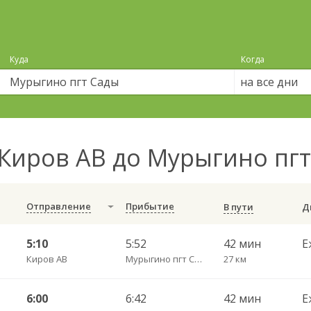
Куда
Когда
на все дни
Киров АВ до Мурыгино пг
Отправление
Прибытие
В пути
5:10
5:52
42 мин
Е
Киров АВ
Мурыгино пгт Сады
27 км
6:00
6:42
42 мин
Е