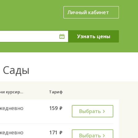
Личный кабинет
т Сады
Дни курсирования
Тариф
жедневно
159
руб.
Выбрать
жедневно
171
руб.
Выбрать