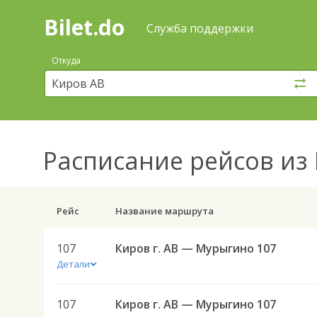
Bilet.do
—
Bilet.do
Поиск
Служба поддержки
и
покупка
Откуда
билетов
на
автобус
онлайн
Расписание рейсов
из 
Рейс
Название маршрута
107
Киров г. АВ — Мурыгино 107
Детали
107
Киров г. АВ — Мурыгино 107