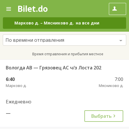
Bilet.do
—
Bilet.do
Поиск
и
покупка
Марково д.
–
Мясниково д.
на все дни
билетов
на
автобус
По времени отправления
онлайн
Время отправления и прибытия местное
Вологда АВ — Грязовец АС ч/з Лоста 202
6:40
7:00
Марково д.
Мясниково д.
Ежедневно
—
Выбрать