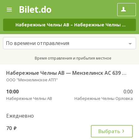
Bilet.do
—
Bilet.do
Поиск
и
покупка
Набережные Челны АВ
–
Набережные Челны Орловка
билетов
на
автобус
По времени отправления
онлайн
Время отправления и прибытия местное
Набережные Челны АВ — Мензелинск АС 639 РТ
ООО "Мензелинское АТП"
10:00
0:00
Набережные Челны АВ
Набережные Челны Орловка
Ежедневно
70
руб.
Выбрать