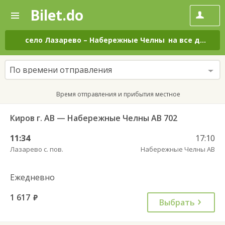
Bilet.do
—
Bilet.do
Поиск
и
покупка
село Лазарево
–
Набережные Челны
на все дни
билетов
на
автобус
По времени отправления
онлайн
Время отправления и прибытия местное
Киров г. АВ — Набережные Челны АВ 702
11:34
17:10
Лазарево с. пов.
Набережные Челны АВ
Ежедневно
1 617
руб.
Выбрать