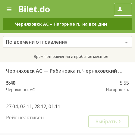
Bilet.do
—
Bilet.do
Поиск
и
покупка
Черняховск АС
–
Нагорное п.
на все дни
билетов
на
автобус
По времени отправления
онлайн
Время отправления и прибытия местное
Черняховск АС — Рябиновка п. Черняховский ГО 102
5:40
5:55
Черняховск АС
Нагорное п.
27.04, 02.11, 28.12, 01.11
Рейс неактивен
Выбрать