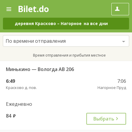
Bilet.do
—
Bilet.do
Поиск
и
покупка
деревня Красково
–
Нагорное
на все дни
билетов
на
автобус
По времени отправления
онлайн
Время отправления и прибытия местное
Минькино — Вологда АВ 206
6:49
7:06
Красково д. пов.
Нагорное Пруд
Ежедневно
84
руб.
Выбрать