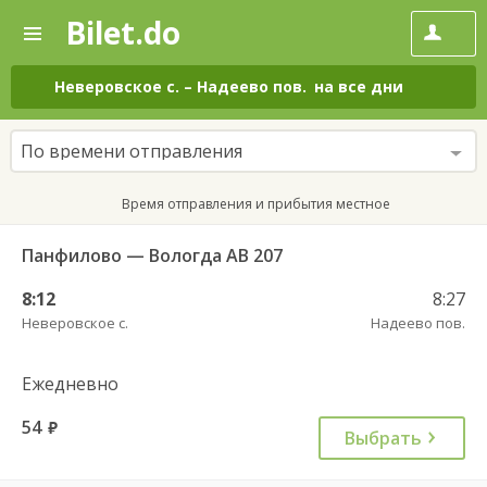
Bilet.do
—
Bilet.do
Поиск
и
покупка
Неверовское с.
–
Надеево пов.
на все дни
билетов
на
автобус
По времени отправления
онлайн
Время отправления и прибытия местное
Панфилово — Вологда АВ 207
8:12
8:27
Неверовское с.
Надеево пов.
Ежедневно
54
руб.
Выбрать