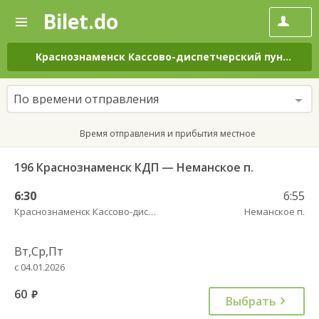
Bilet.do
—
Bilet.do
Поиск
и
покупка
Краснознаменск Кассово-диспетчерский пункт
–
Не
билетов
на
автобус
По времени отправления
онлайн
Время отправления и прибытия местное
196 Краснознаменск КДП — Неманское п.
6:30
6:55
Краснознаменск Кассово-диспетчерский пункт
Неманское п.
Вт,Ср,Пт
с 04.01.2026
60
руб.
Выбрать