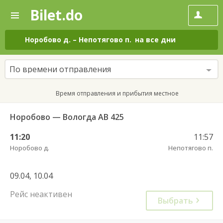
Bilet.do
—
Bilet.do
Поиск
и
покупка
Норобово д.
–
Непотягово п.
на все дни
билетов
на
автобус
По времени отправления
онлайн
Время отправления и прибытия местное
Норобово — Вологда АВ 425
11:20
11:57
Норобово д.
Непотягово п.
09.04, 10.04
Рейс неактивен
Выбрать