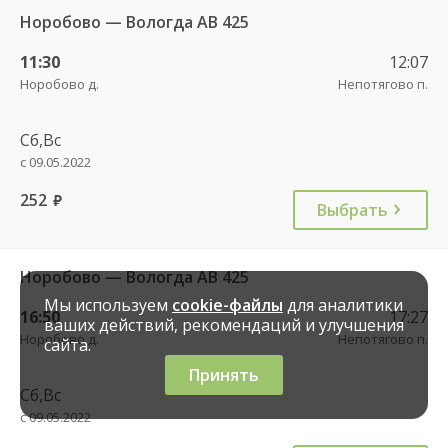
Норобово — Вологда АВ 425
11:30
12:07
Норобово д.
Непотягово п.
Сб,Вс
с 09.05.2022
252
руб.
Выбрать
Норобово — Вологда АВ 425
Мы используем
cookie-файлы
для аналитики
16:50
17:27
ваших действий, рекомендаций и улучшения
Норобово д.
Непотягово п.
сайта.
Принять
Сб,Вс
с 09.05.2022