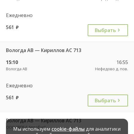
Ежедневно
561
руб.
Выбрать
Вологда АВ — Кириллов АС 713
15:10
16:55
Вологда АВ
Нефедово д. пов.
Ежедневно
561
руб.
Выбрать
Вологда АВ — Кириллов АС 713
ООО "ВПБА Автобус"
Мы используем
cookie-файлы
для аналитики