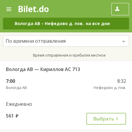
Bilet.do
—
Bilet.do
Поиск
и
покупка
Вологда АВ
–
Нефедово д. пов.
на все дни
билетов
на
автобус
По времени отправления
онлайн
Время отправления и прибытия местное
Вологда АВ — Кириллов АС 713
7:00
8:32
Вологда АВ
Нефедово д. пов.
Ежедневно
561
руб.
Выбрать