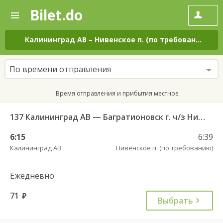
Bilet.do
—
Bilet.do
Поиск
и
покупка
Калининград АВ
–
Нивенское п. (по требованию)
на
билетов
на
автобус
По времени отправления
онлайн
Время отправления и прибытия местное
137 Калининград АВ — Багратионовск г. ч/з Нивенское п., Славяновка п.
6:15
6:39
Калининград АВ
Нивенское п. (по требованию)
Ежедневно
71
руб.
Выбрать