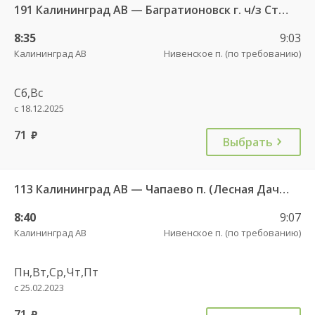
191 Калининград АВ — Багратионовск г. ч/з Стрельня п., Долгоруково п.
8:35
9:03
Калининград АВ
Нивенское п. (по требованию)
Сб,Вс
с 18.12.2025
71
руб.
Выбрать
113 Калининград АВ — Чапаево п. (Лесная Дача) ч/з Багратионовск г., Долгоруково п.
8:40
9:07
Калининград АВ
Нивенское п. (по требованию)
Пн,Вт,Ср,Чт,Пт
с 25.02.2023
71
руб.