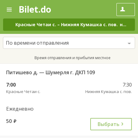
Bilet.do
—
Bilet.do
Поиск
и
покупка
Красные Четаи с.
–
Нижняя Кумашка с. пов.
на все дни
билетов
на
автобус
По времени отправления
онлайн
Время отправления и прибытия местное
Питишево д. — Шумерля г. ДКП 109
7:00
7:30
Красные Четаи с.
Нижняя Кумашка с. пов.
Ежедневно
50
руб.
Выбрать