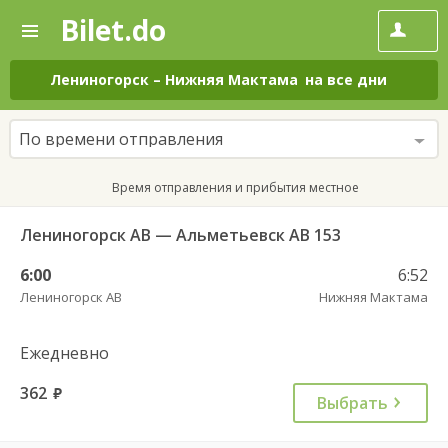
Bilet.do
—
Bilet.do
Поиск
и
покупка
Лениногорск
–
Нижняя Мактама
на все дни
билетов
на
автобус
По времени отправления
онлайн
Время отправления и прибытия местное
Лениногорск АВ — Альметьевск АВ 153
6:00
6:52
Лениногорск АВ
Нижняя Мактама
Ежедневно
362
руб.
Выбрать