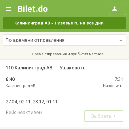
Bilet.do
—
Bilet.do
Поиск
и
покупка
Калининград АВ
–
Низовье п.
на все дни
билетов
на
автобус
По времени отправления
онлайн
Время отправления и прибытия местное
110 Калининград АВ — Ушаково п.
6:40
7:31
Калининград АВ
Низовье п.
27.04, 02.11, 28.12, 01.11
Рейс неактивен
Выбрать