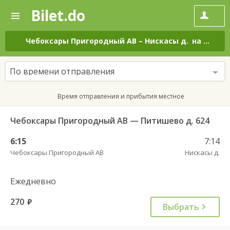
Bilet.do
—
Bilet.do
Поиск
и
покупка
Чебоксары Пригородный АВ
–
Нискасы д.
на все дни
билетов
на
автобус
По времени отправления
онлайн
Время отправления и прибытия местное
Чебоксары Пригородный АВ — Питишево д. 624
6:15
7:14
Чебоксары Пригородный АВ
Нискасы д.
Ежедневно
270
руб.
Выбрать