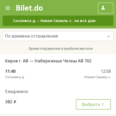
Bilet.do
—
Bilet.do
Поиск
и
покупка
Сосновка д.
–
Новая Смаиль с.
на все дни
билетов
на
автобус
По времени отправления
онлайн
Время отправления и прибытия местное
Киров г. АВ — Набережные Челны АВ 702
11:40
12:58
Сосновка д.
Новая Смаиль с.
Ежедневно
382
руб.
Выбрать