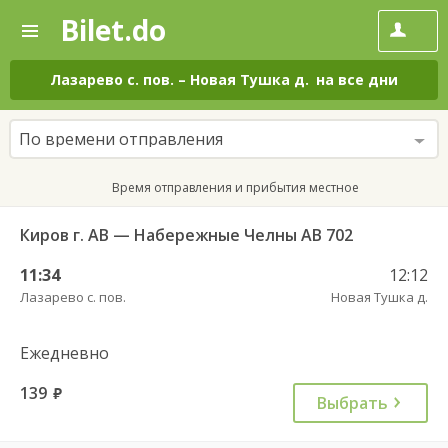
Bilet.do
—
Bilet.do
Поиск
и
покупка
Лазарево с. пов.
–
Новая Тушка д.
на все дни
билетов
на
автобус
По времени отправления
онлайн
Время отправления и прибытия местное
Киров г. АВ — Набережные Челны АВ 702
11:34
12:12
Лазарево с. пов.
Новая Тушка д.
Ежедневно
139
руб.
Выбрать