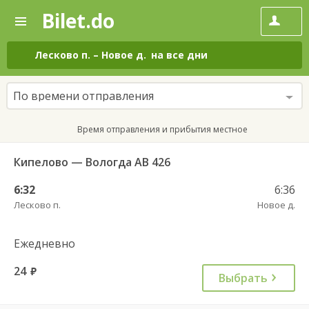
Bilet.do
—
Bilet.do
Поиск
и
покупка
Лесково п.
–
Новое д.
на все дни
билетов
на
автобус
По времени отправления
онлайн
Время отправления и прибытия местное
Кипелово — Вологда АВ 426
6:32
6:36
Лесково п.
Новое д.
Ежедневно
24
руб.
Выбрать