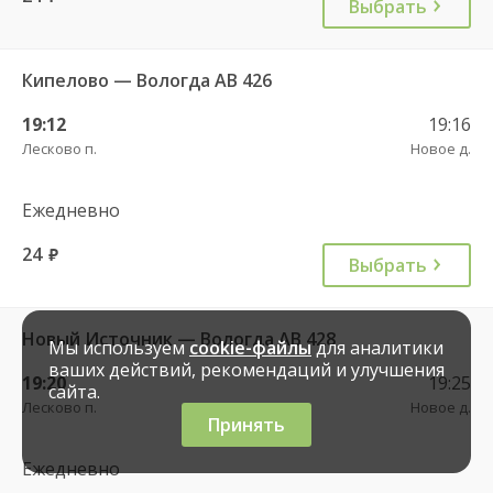
Выбрать
Кипелово — Вологда АВ 426
19:12
19:16
Лесково п.
Новое д.
Ежедневно
24
руб.
Выбрать
Новый Источник — Вологда АВ 428
Мы используем
cookie-файлы
для аналитики
ваших действий, рекомендаций и улучшения
19:20
19:25
сайта.
Лесково п.
Новое д.
Принять
Ежедневно