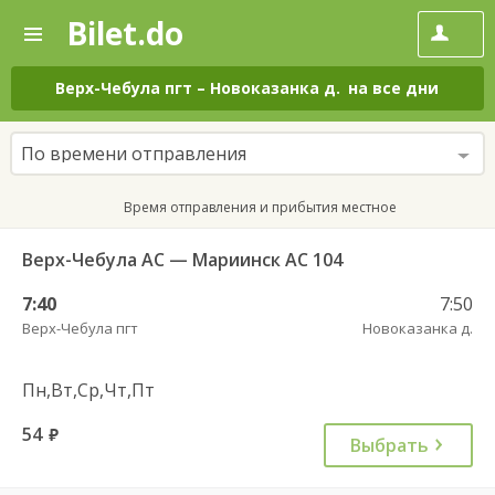
Bilet.do
—
Bilet.do
Поиск
и
покупка
Верх-Чебула пгт
–
Новоказанка д.
на все дни
билетов
на
автобус
По времени отправления
онлайн
Время отправления и прибытия местное
Верх-Чебула АС — Мариинск АС 104
7:40
7:50
Верх-Чебула пгт
Новоказанка д.
Пн,Вт,Ср,Чт,Пт
54
руб.
Выбрать