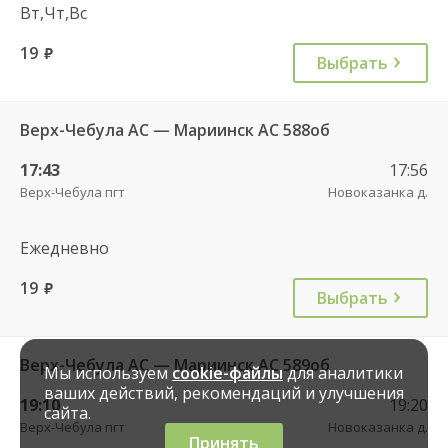
Вт,Чт,Вс
19
руб.
Выбрать
Верх-Чебула АС — Мариинск АС 588об
17:43
17:56
Верх-Чебула пгт
Новоказанка д.
Ежедневно
19
руб.
Выбрать
Верх-Чебула АС — Мариинск АС 589об
Мы используем
cookie-файлы
для аналитики
ваших действий, рекомендаций и улучшения
19:10
19:20
сайта.
Верх-Чебула пгт
Новоказанка д.
Принять