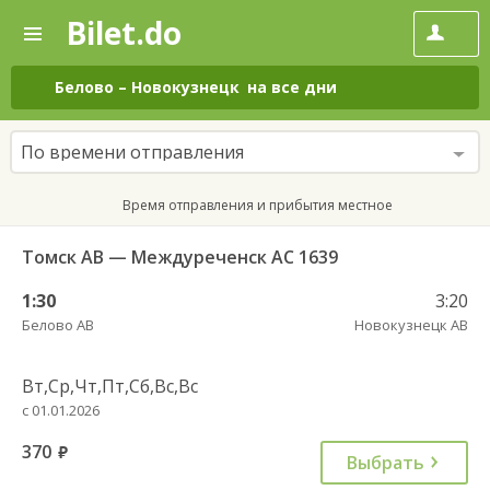
Bilet.do
—
Bilet.do
Поиск
и
покупка
Белово
–
Новокузнецк
на все дни
билетов
на
автобус
По времени отправления
онлайн
Время отправления и прибытия местное
Томск АВ — Междуреченск АС 1639
1:30
3:20
Белово АВ
Новокузнецк АВ
Вт,Ср,Чт,Пт,Сб,Вс,Вс
с 01.01.2026
370
руб.
Выбрать