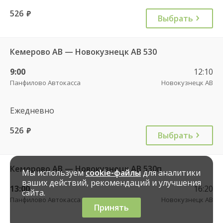
526
руб.
Выбрать
Кемерово АВ — Новокузнецк АВ 530
9:00
12:10
Панфилово Автокасса
Новокузнецк АВ
Ежедневно
526
руб.
Выбрать
Кемерово АВ — Новокузнецк АВ 530п
Мы используем
cookie-файлы
для аналитики
ваших действий, рекомендаций и улучшения
13:00
16:20
сайта.
Панфилово Автокасса
Новокузнецк АВ
Принять