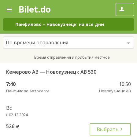
Bilet.do
—
Bilet.do
Поиск
и
покупка
Панфилово
–
Новокузнецк
на все дни
билетов
на
автобус
По времени отправления
онлайн
Время отправления и прибытия местное
Кемерово АВ — Новокузнецк АВ 530
7:40
10:50
Панфилово Автокасса
Новокузнецк АВ
Вс
с 02.12.2024
526
руб.
Выбрать