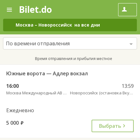
Bilet.do
—
Bilet.do
Поиск
и
покупка
Москва
–
Новороссийск
на все дни
билетов
на
автобус
По времени отправления
онлайн
Время отправления и прибытия местное
Южные ворота — Адлер вокзал
16:00
13:59
Москва Международный АВ Южные Ворота
Новороссийск (остановка Вкусно и точка)
Ежедневно
5 000
руб.
Выбрать