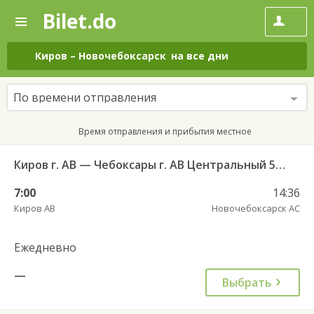
Bilet.do
—
Bilet.do
Поиск
и
покупка
Киров
–
Новочебоксарск
на все дни
билетов
на
автобус
По времени отправления
онлайн
Время отправления и прибытия местное
Киров г. АВ — Чебоксары г. АВ Центральный 5923
7:00
14:36
Киров АВ
Новочебоксарск АС
Ежедневно
—
Выбрать