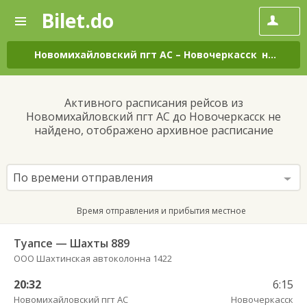
Bilet.do
—
Bilet.do
Поиск
и
покупка
Новомихайловский пгт АС
–
Новочеркасск
на все дни
билетов
на
автобус
Активного расписания рейсов из
онлайн
Новомихайловский пгт АС до Новочеркасск не
найдено, отображено архивное расписание
По времени отправления
Время отправления и прибытия местное
Туапсе — Шахты 889
ООО Шахтинская автоколонна 1422
20:32
6:15
Новомихайловский пгт АС
Новочеркасск