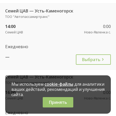
Семей ЦАВ — Усть-Каменогорск
ТОО "Автопассажиртранс"
14:00
0:00
Семей ЦАВ
Ново-Явленка с.
Ежедневно
—
Выбрать
Семей ЦАВ — Усть-Каменогорск
ТОО "Автопассажиртранс"
Мы используем
cookie-файлы
для аналитики
ваших действий, рекомендаций и улучшения
16:00
0:00
сайта.
Семей ЦАВ
Ново-Явленка с.
Принять
Ежедневно