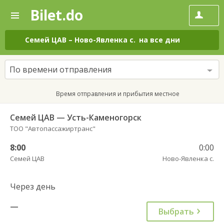
Bilet.do
—
Bilet.do
Поиск
и
покупка
Семей ЦАВ
–
Ново-Явленка с.
на все дни
билетов
на
автобус
По времени отправления
онлайн
Время отправления и прибытия местное
Семей ЦАВ — Усть-Каменогорск
ТОО "Автопассажиртранс"
8:00
0:00
Семей ЦАВ
Ново-Явленка с.
Через день
—
Выбрать