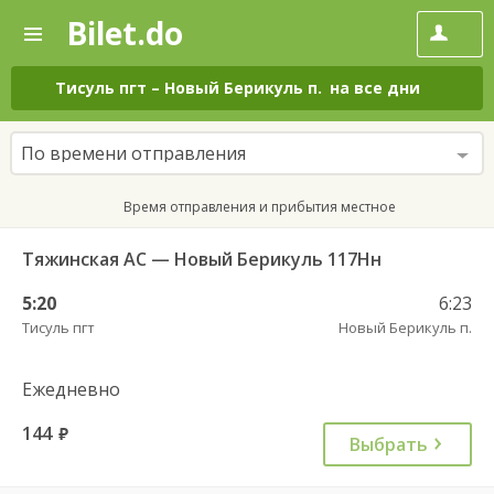
Bilet.do
—
Bilet.do
Поиск
и
покупка
Тисуль пгт
–
Новый Берикуль п.
на все дни
билетов
на
автобус
По времени отправления
онлайн
Время отправления и прибытия местное
Тяжинская АС — Новый Берикуль 117Нн
5:20
6:23
Тисуль пгт
Новый Берикуль п.
Ежедневно
144
руб.
Выбрать