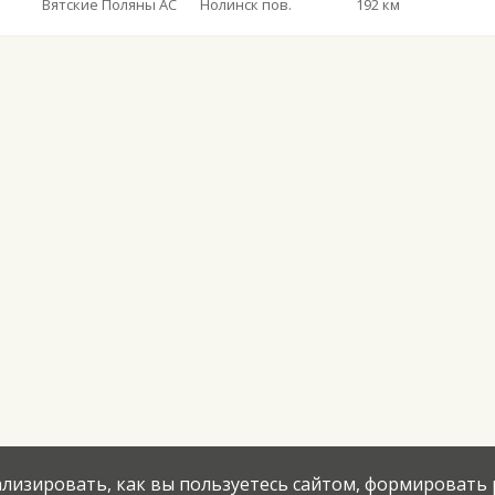
Вятские Поляны АС
Нолинск пов.
192 км
нализировать, как вы пользуетесь сайтом, формировать