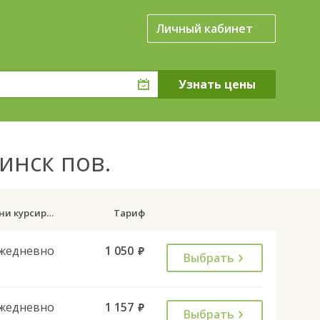
Личный кабинет
инск пов.
Дни курсирования
Тариф
жедневно
1 050
руб.
Выбрать
жедневно
1 157
руб.
Выбрать