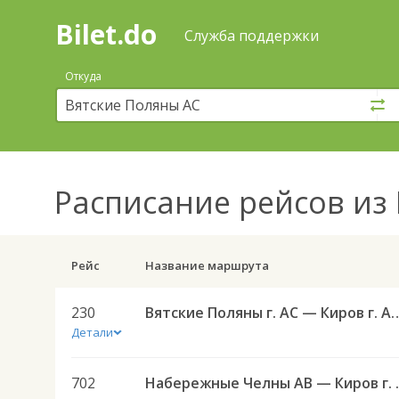
Bilet.do
—
Bilet.do
Поиск
Служба поддержки
и
покупка
Откуда
билетов
на
автобус
онлайн
Расписание рейсов
из 
Рейс
Название маршрута
230
Вятские Поляны г. АС — Ки
Детали
702
Набережные 