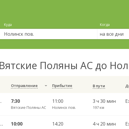
Куда
Когда
на все дни
Вятские Поляны АС до Нол
Отправление
Прибытие
В пути
ров г. АВ 230
7:30
11:00
3 ч 30 мин
Е
Вятские Поляны АС
Нолинск пов.
197 км
Челны АВ — Киров г. АВ 702
10:00
14:20
4 ч 20 мин
Е