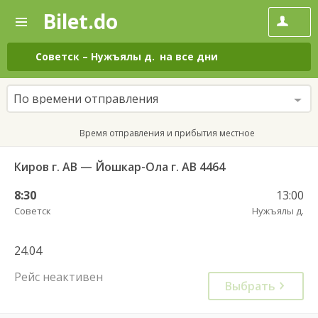
Bilet.do
—
Bilet.do
Поиск
и
покупка
Советск
–
Нужъялы д.
на все дни
билетов
на
автобус
По времени отправления
онлайн
Время отправления и прибытия местное
Киров г. АВ — Йошкар-Ола г. АВ 4464
8:30
13:00
Советск
Нужъялы д.
24.04
Рейс неактивен
Выбрать