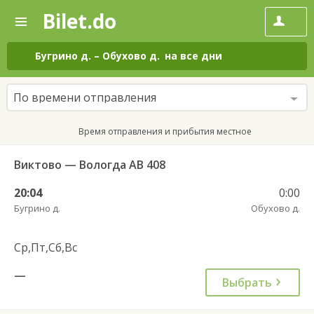
Bilet.do
—
Bilet.do
Поиск
и
покупка
Бугрино д.
–
Обухово д.
на все дни
билетов
на
автобус
По времени отправления
онлайн
Время отправления и прибытия местное
Виктово — Вологда АВ 408
20:04
0:00
Бугрино д.
Обухово д.
Ср,Пт,Сб,Вс
—
Выбрать