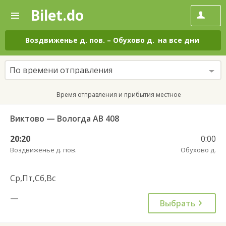
Bilet.do
—
Bilet.do
Поиск
и
покупка
Воздвиженье д. пов.
–
Обухово д.
на все дни
билетов
на
автобус
По времени отправления
онлайн
Время отправления и прибытия местное
Виктово — Вологда АВ 408
20:20
0:00
Воздвиженье д. пов.
Обухово д.
Ср,Пт,Сб,Вс
—
Выбрать