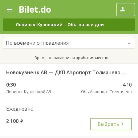
Bilet.do
—
Bilet.do
Поиск
и
покупка
Ленинск-Кузнецкий
–
Обь
на все дни
билетов
на
автобус
По времени отправления
онлайн
Время отправления и прибытия местное
Новокузнецк АВ — ДКП Аэропорт Толмачево г.Обь-2 5922_л
0:30
4:10
Ленинск-Кузнецкий АВ
Обь Аэропорт Толмачево
Ежедневно
2 100
руб.
Выбрать