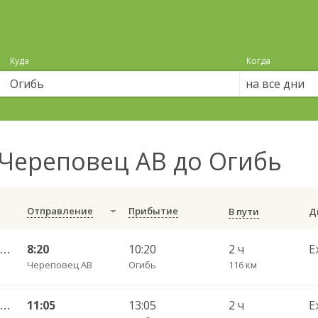
Куда
Когда
на все дни
Череповец АВ до Огибь
Отправление
Прибытие
В пути
Череповец АВ — Устюжна АС ч/з Лентьево АС - 750
8:20
10:20
2 ч
Е
Череповец АВ
Огибь
116 км
Череповец АВ — Устюжна АС ч/з Лентьево АС - 750
11:05
13:05
2 ч
Е