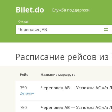
Bilet.do
—
Bilet.do
Поиск
Служба поддержки
и
покупка
Откуда
билетов
на
автобус
онлайн
Расписание рейсов
из 
Рейс
Название маршрута
750
Детали
750