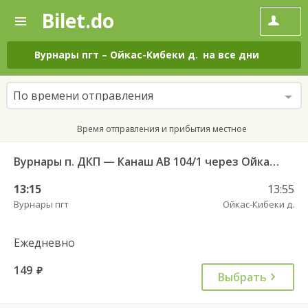
Bilet.do
—
Bilet.do
Поиск
и
покупка
Вурнары пгт
–
Ойкас-Кибеки д.
на все дни
билетов
на
автобус
По времени отправления
онлайн
Время отправления и прибытия местное
Вурнары п. ДКП — Канаш АВ 104/1 через Ойкас-Кибеки
13:15
13:55
Вурнары пгт
Ойкас-Кибеки д.
Ежедневно
149
руб.
Выбрать