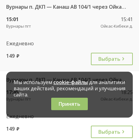
Вурнары п. ДКП — Канаш АВ 104/1 через Ойкас-Кибеки
15:01
15:41
Вурнары пгт
Ойкас-Кибеки д.
Ежедневно
149
руб.
Выбрать
Вурнары п. ДКП — Канаш АВ 104/1 через Ойкас-Кибеки
Мы используем
cookie-файлы
для аналитики
ваших действий, рекомендаций и улучшения
17:45
18:25
сайта.
Вурнары пгт
Ойкас-Кибеки д.
Принять
Ежедневно
149
руб.
Выбрать