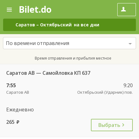
Bilet.do
—
Bilet.do
Поиск
и
покупка
Саратов
–
Октябрьский
на все дни
билетов
на
автобус
По времени отправления
онлайн
Время отправления и прибытия местное
Саратов АВ — Самойловка КП 637
7:55
9:20
Саратов АВ
Октябрьский (Ударник) пов.
Ежедневно
265
руб.
Выбрать