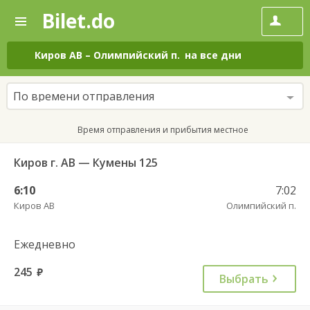
Bilet.do
—
Bilet.do
Поиск
и
покупка
Киров АВ
–
Олимпийский п.
на все дни
билетов
на
автобус
По времени отправления
онлайн
Время отправления и прибытия местное
Киров г. АВ — Кумены 125
6:10
7:02
Киров АВ
Олимпийский п.
Ежедневно
245
руб.
Выбрать