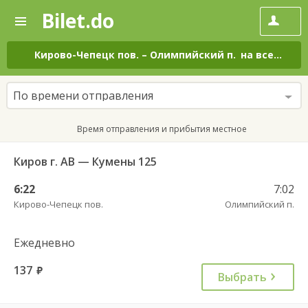
Bilet.do
—
Bilet.do
Поиск
и
покупка
Кирово-Чепецк пов.
–
Олимпийский п.
на все дни
билетов
на
автобус
По времени отправления
онлайн
Время отправления и прибытия местное
Киров г. АВ — Кумены 125
6:22
7:02
Кирово-Чепецк пов.
Олимпийский п.
Ежедневно
137
руб.
Выбрать