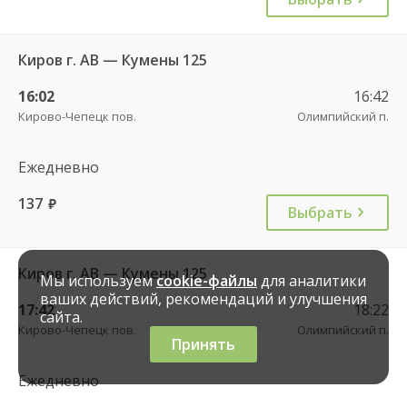
Киров г. АВ — Кумены 125
16:02
16:42
Кирово-Чепецк пов.
Олимпийский п.
Ежедневно
137
руб.
Выбрать
Киров г. АВ — Кумены 125
Мы используем
cookie-файлы
для аналитики
ваших действий, рекомендаций и улучшения
17:42
18:22
сайта.
Кирово-Чепецк пов.
Олимпийский п.
Принять
Ежедневно