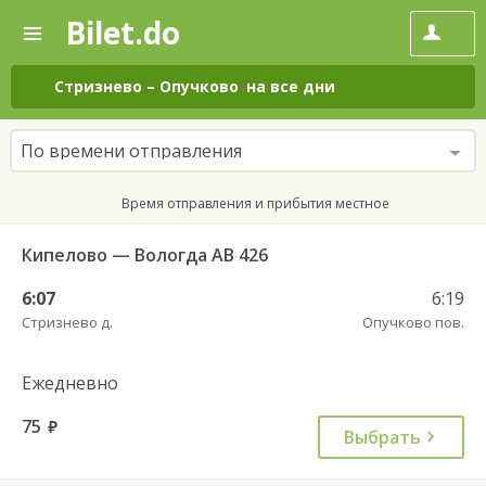
Bilet.do
—
Bilet.do
Поиск
и
покупка
Стризнево
–
Опучково
на все дни
билетов
на
автобус
По времени отправления
онлайн
Время отправления и прибытия местное
Кипелово — Вологда АВ 426
6:07
6:19
Стризнево д.
Опучково пов.
Ежедневно
75
руб.
Выбрать