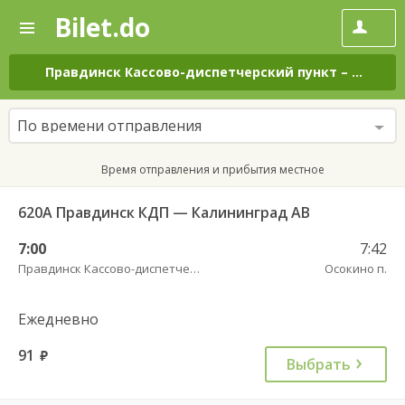
Bilet.do
—
Bilet.do
Поиск
и
покупка
Правдинск Кассово-диспетчерский пункт
–
Осокино
билетов
на
автобус
По времени отправления
онлайн
Время отправления и прибытия местное
620А Правдинск КДП — Калининград АВ
7:00
7:42
Правдинск Кассово-диспетчерский пункт
Осокино п.
Ежедневно
91
руб.
Выбрать