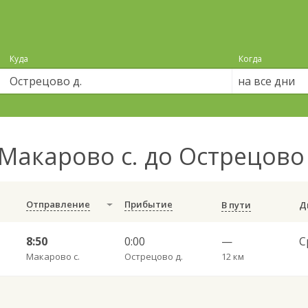
Куда
Когда
на все дни
Макарово с. до Острецово
Отправление
Прибытие
В пути
8:50
0:00
—
Макарово с.
Острецово д.
12 км