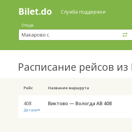
Bilet.do
—
Bilet.do
Поиск
Служба поддержки
и
покупка
Откуда
билетов
на
автобус
онлайн
Расписание рейсов
из 
Рейс
Название маршрута
408
Виктово — Вологда АВ 408
Детали