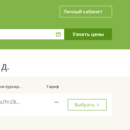
Личный кабинет
 д.
Дни курсирования
Тариф
Ср,Пт,Сб,Вс
—
Выбрать