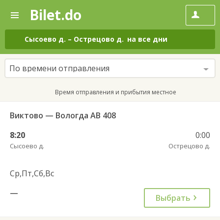
Bilet.do
—
Bilet.do
Поиск
и
покупка
Сысоево д.
–
Острецово д.
на все дни
билетов
на
автобус
По времени отправления
онлайн
Время отправления и прибытия местное
Виктово — Вологда АВ 408
8:20
0:00
Сысоево д.
Острецово д.
Ср,Пт,Сб,Вс
—
Выбрать