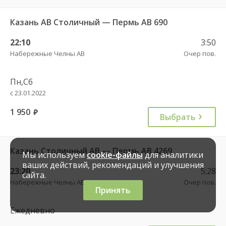
Казань АВ Столичный — Пермь АВ 690
22:10
3:50
Набережные Челны АВ
Очер пов.
Пн,Сб
с 23.01.2022
1 950
руб.
Выбрать
Казань Столичный АВ — Пермь АВ 4269
Мы используем
cookie-файлы
для аналитики
ваших действий, рекомендаций и улучшения
23:20
5:28
сайта.
Набережные Челны АВ
Очер пов.
Принять
Ежедневно