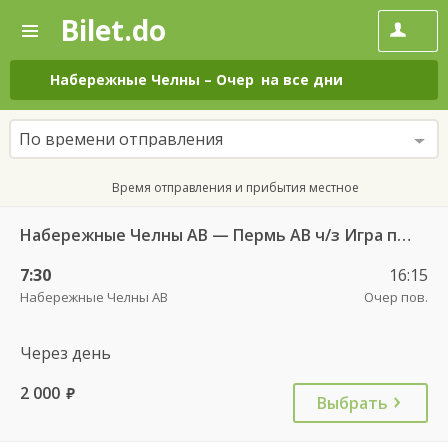
Bilet.do
—
Bilet.do
Поиск
и
покупка
Набережные Челны
–
Очер
на все дни
билетов
на
автобус
По времени отправления
онлайн
Время отправления и прибытия местное
Набережные Челны АВ — Пермь АВ ч/з Игра пгт АС 6195
7:30
16:15
Набережные Челны АВ
Очер пов.
Через день
2 000
руб.
Выбрать