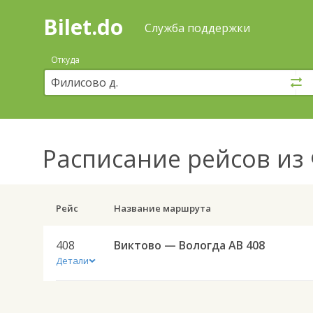
Bilet.do
—
Bilet.do
Поиск
Служба поддержки
и
покупка
Откуда
билетов
на
автобус
онлайн
Расписание рейсов
из 
Рейс
Название маршрута
408
Виктово — Вологда АВ 408
Детали