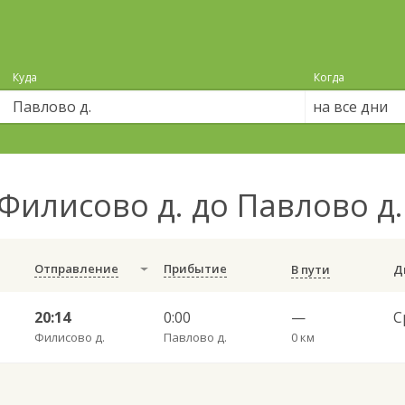
Куда
Когда
на все дни
Филисово д. до Павлово д
Отправление
Прибытие
В пути
20:14
0:00
—
Филисово д.
Павлово д.
0 км