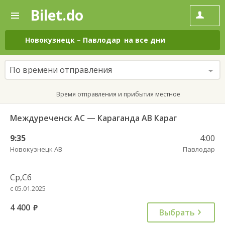
Bilet.do
—
Bilet.do
Поиск
и
покупка
Новокузнецк
–
Павлодар
на все дни
билетов
на
автобус
По времени отправления
онлайн
Время отправления и прибытия местное
Междуреченск АС — Караганда АВ Караг
9:35
4:00
Новокузнецк АВ
Павлодар
Ср,Сб
с 05.01.2025
4 400
руб.
Выбрать