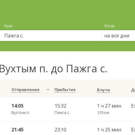
Куда
Когда
на все дни
Вухтым п. до Пажга с.
Отправление
Прибытие
В пути
14:05
15:32
1 ч 27 мин
Е
Вухтым п.
Пажга с.
129 км
21:45
23:10
1 ч 25 мин
Е