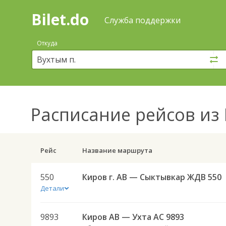
Bilet.do
—
Bilet.do
Поиск
Служба поддержки
и
покупка
Откуда
билетов
на
автобус
онлайн
Расписание рейсов
из 
Рейс
Название маршрута
550
Киров г. АВ — Сыктывкар ЖДВ 550
Детали
9893
Киров АВ — Ухта АС 9893