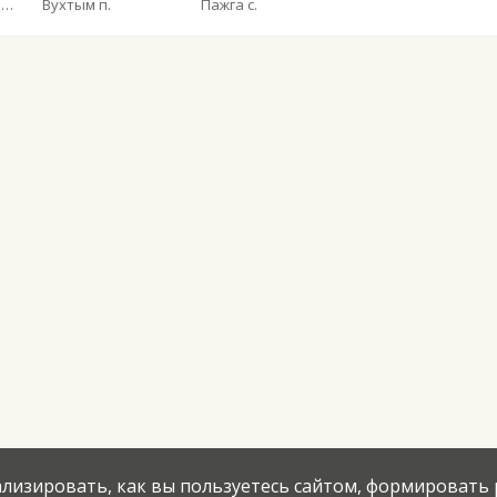
Общество с ограниченной ответственностью «Ухтинское автотранспортное предприятие»
Вухтым п.
Пажга с.
нализировать, как вы пользуетесь сайтом, формировать