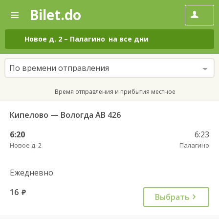
Bilet.do
—
Bilet.do
Поиск
и
покупка
Новое д. 2
–
Палагино
на все дни
билетов
на
автобус
По времени отправления
онлайн
Время отправления и прибытия местное
Кипелово — Вологда АВ 426
6:20
6:23
Новое д. 2
Палагино
Ежедневно
16
руб.
Выбрать