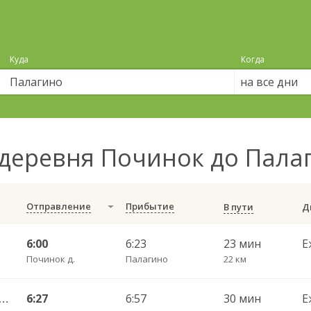
Куда
Когда
на все дни
деревня Починок до Пала
Отправление
Прибытие
В пути
6:00
6:23
23 мин
Е
Починок д.
Палагино
22 км
во — Вологда АВ ч/з Стризнево 416
6:27
6:57
30 мин
Е