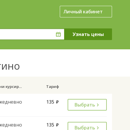
Личный кабинет
гино
Дни курсирования
Тариф
жедневно
135
руб.
Выбрать
жедневно
135
руб.
Выбрать