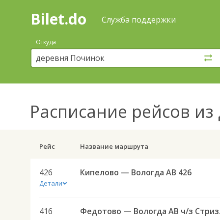
Bilet.do
—
Bilet.do
Поиск
Служба поддержки
и
покупка
Откуда
билетов
на
автобус
онлайн
Расписание рейсов
из 
Рейс
Название маршрута
426
Кипелово — Вологда АВ 426
Детали
416
Федото