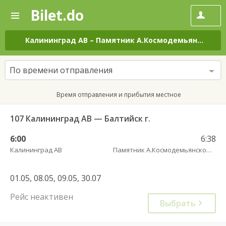
Bilet.do
—
Bilet.do
Поиск
и
покупка
Калининград АВ
–
Памятник А.Космодемьянскому(Балтийское шоссе) трасса
билетов
на
автобус
По времени отправления
онлайн
Время отправления и прибытия местное
107 Калининград АВ — Балтийск г.
6:00
6:38
Калининград АВ
Памятник А.Космодемьянскому(Балтийское шоссе) трасса
01.05, 08.05, 09.05, 30.07
Рейс неактивен
Выбрать