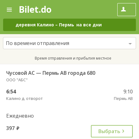
Bilet.do
—
Bilet.do
Поиск
и
покупка
деревня Калино
–
Пермь
на все дни
билетов
на
автобус
По времени отправления
онлайн
Время отправления и прибытия местное
Чусовой АС — Пермь АВ города 680
ООО "АБС"
6:54
9:10
Калино д. отворот
Пермь АВ
Ежедневно
397
руб.
Выбрать